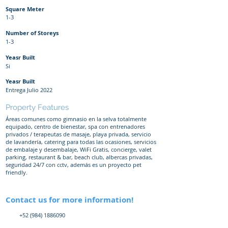
Square Meter
1-3
Number of Storeys
1-3
Yeasr Built
Si
Yeasr Built
Entrega Julio 2022
Property Features
Áreas comunes como gimnasio en la selva totalmente
equipado, centro de bienestar, spa con entrenadores
privados / terapeutas de masaje, playa privada, servicio
de lavandería, catering para todas las ocasiones, servicios
de embalaje y desembalaje, WiFi Gratis, concierge, valet
parking, restaurant & bar, beach club, albercas privadas,
seguridad 24/7 con cctv, además es un proyecto pet
friendly.
Contact us for more information!
+52 (984) 1886090