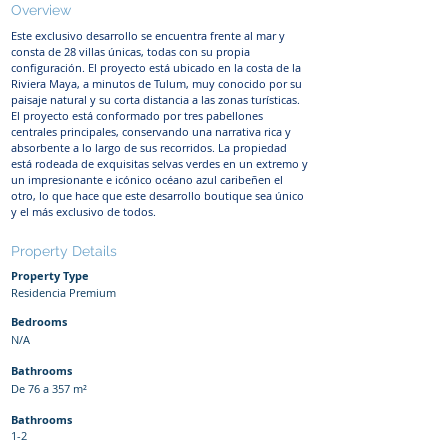
Overview
Este exclusivo desarrollo se encuentra frente al mar y
consta de 28 villas únicas, todas con su propia
configuración. El proyecto está ubicado en la costa de la
Riviera Maya, a minutos de Tulum, muy conocido por su
paisaje natural y su corta distancia a las zonas turísticas.
El proyecto está conformado por tres pabellones
centrales principales, conservando una narrativa rica y
absorbente a lo largo de sus recorridos. La propiedad
está rodeada de exquisitas selvas verdes en un extremo y
un impresionante e icónico océano azul caribeñen el
otro, lo que hace que este desarrollo boutique sea único
y el más exclusivo de todos.
Property Details
Property Type
Residencia Premium
Bedrooms
N/A
Bathrooms
De 76 a 357 m²
Bathrooms
1-2