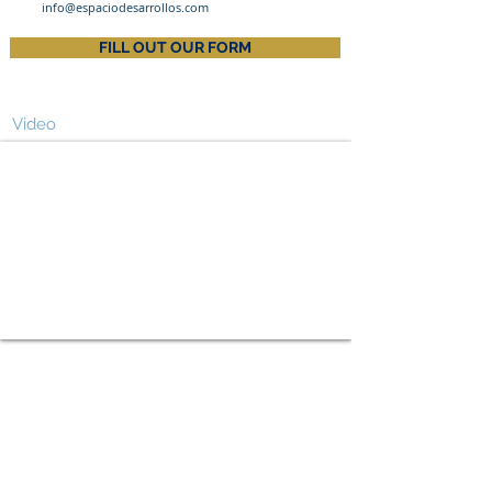
info@espaciodesarrollos.com
FILL OUT OUR FORM
Video
Property Location