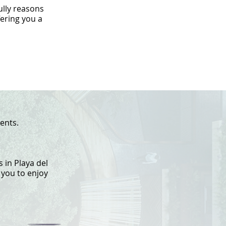
ully reasons
fering you a
ents.
 in Playa del
 you to enjoy