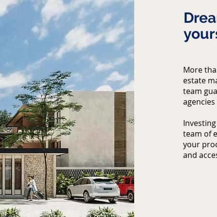
Drea
your
More than
estate m
team guar
agencies 
Investing
team of e
your proc
and acces