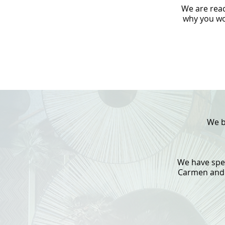
We are read
why you wou
We b
We have spec
Carmen and T