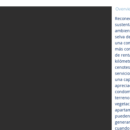
Overvi
Reconec
sustent
ambient
selva d
una com
más com
de rent
kilómetr
cenotes
servici
una cap
aprecia
condomi
terreno
vegetac
apartam
pueden 
generan
cuando 