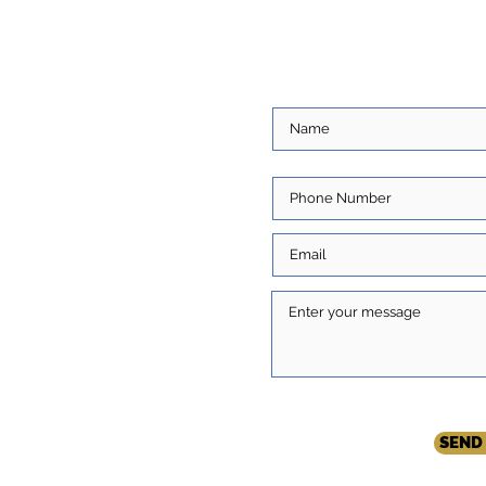
S
ore about you and
ns. Write to us and we
com
SEND