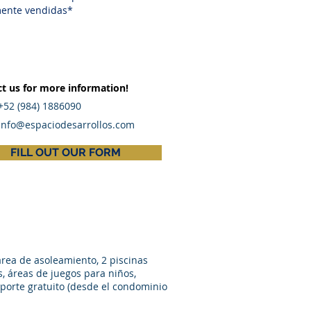
mente vendidas*
t us for more information!
+52 (984) 1886090
info@espaciodesarrollos.com
FILL OUT OUR FORM
rea de asoleamiento, 2 piscinas
s, áreas de juegos para niños,
sporte gratuito (desde el condominio