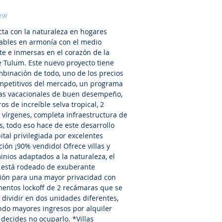
ew
ta con la naturaleza en hogares
ables en armonía con el medio
e e inmersas en el corazón de la
e Tulum. Este nuevo proyecto tiene
binación de todo, uno de los precios
petitivos del mercado, un programa
as vacacionales de buen desempeño,
os de increíble selva tropical, 2
 vírgenes, completa infraestructura de
os, todo eso hace de este desarrollo
ital privilegiada por excelentes
ción ¡90% vendido! Ofrece villas y
nios adaptados a la naturaleza, el
 está rodeado de exuberante
ión para una mayor privacidad con
entos lockoff de 2 recámaras que se
dividir en dos unidades diferentes,
do mayores ingresos por alquiler
decides no ocuparlo. *Villas