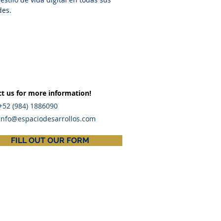
des.
t us for more information!
+52 (984) 1886090
info@espaciodesarrollos.com
FILL OUT OUR FORM