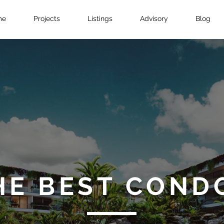
me
Projects
Listings
Advisory
Blog
HE BEST COND