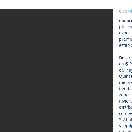
Overv
Conoce
plusva
espec
premi
estilo
Desarr
en 🌎P
de Pla
Quinta
mejore
tienda
zonas 
Rivier
distrb
con la
* 2 ha
y equi
nuevo 