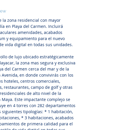
iew
 la zona residencial con mayor
lía en Playa del Carmen. Incluirá
taculares amenidades, acabados
um y equipamiento para el nuevo
 de vida digital en todas sus unidades.
ollo de lujo ubicado estratégicamente
layacar, la zona mas segura y exclusiva
ya del Carmen cerca del mar y de la
 Avenida, en donde convivirás con los
s hoteles, centros comerciales,
s, restaurantes, campo de golf y otras
residenciales de alto nivel de la
a Maya. Este impactante complejo se
uye en 4 torres con 282 departamentos
s siguientes tipologías: * 1 habitación,
bitaciones, * 3 habitaciones, acabados
pamientos de primera calidad para el
estilo de vida digital en todas sus